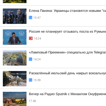
Елена Панина: Украинцы становятся новыми "с
15:47
Россия не планирует отзывать посла из Румын
16:24
«Ламповый Преемник» специально для Telegr
16:24
Раскалённый июльский день накрыл вокзальну
15:09
Вечер на Радио Sputnik с Михаилом Онуфриенк
17:48