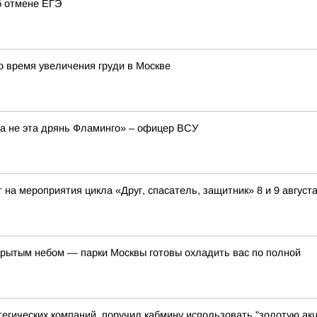
б отмене ЕГЭ
 время увеличения груди в Москве
 а не эта дрянь Фламинго» – офицер ВСУ
на мероприятия цикла «Друг, спасатель, защитник» 8 и 9 август
ткрытым небом — парки Москвы готовы охладить вас по полной
гических компаний, поручил кабмину использовать "золотую акц