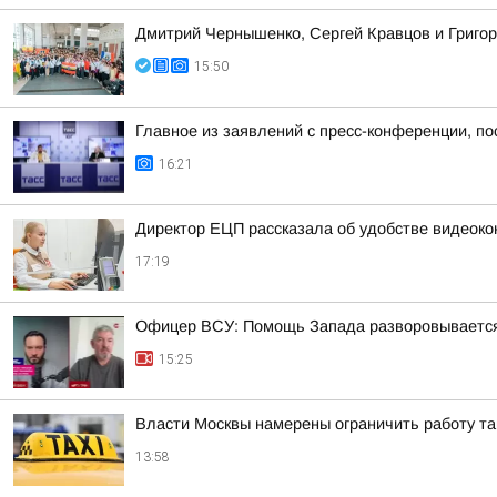
Дмитрий Чернышенко, Сергей Кравцов и Григор
15:50
Главное из заявлений с пресс-конференции, по
16:21
Директор ЕЦП рассказала об удобстве видеок
17:19
Офицер ВСУ: Помощь Запада разворовывается,
15:25
Власти Москвы намерены ограничить работу так
13:58