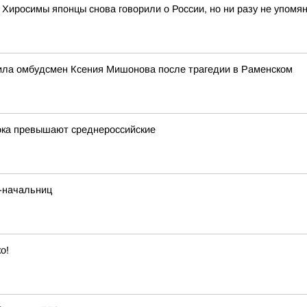
 Хиросимы японцы снова говорили о России, но ни разу не упом
ила омбудсмен Ксения Мишонова после трагедии в Раменском
ока превышают среднероссийские
-начальниц
о!