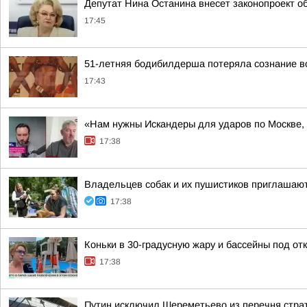
Депутат Нина Останина внесет законопроект о
17:45
51-летняя бодибилдерша потеряла сознание во
17:43
«Нам нужны Искандеры для ударов по Москве,
17:38
Владельцев собак и их пушистиков приглашают 
17:38
Коньки в 30-градусную жару и бассейны под о
17:38
Путин исключил Шереметьево из перечня страте