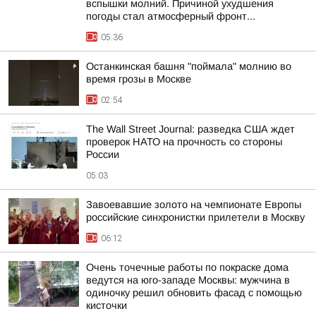
вспышки молний. Причиной ухудшения
погоды стал атмосферный фронт...
05:36
Останкинская башня "поймала" молнию во
время грозы в Москве
02:54
The Wall Street Journal: разведка США ждет
проверок НАТО на прочность со стороны
России
05:03
Завоевавшие золото на чемпионате Европы
российские синхронистки прилетели в Москву
06:12
Очень точечные работы по покраске дома
ведутся на юго-западе Москвы: мужчина в
одиночку решил обновить фасад с помощью
кисточки