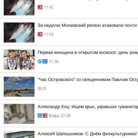
11:42
За неделю Московский регион атаковали почти
11:54
Первая женщина в открытом космосе: день ро
11:36
"Час Островского" со священником Павлом Ост
08:01
Александр Коц: Ищем крыс, укравших гуманита
Вчера, 22:09
Алексей Шапошников: С Днём физкультурника! 