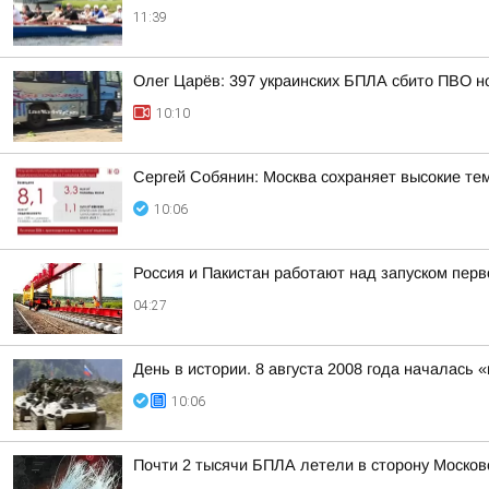
11:39
Олег Царёв: 397 украинских БПЛА сбито ПВО н
10:10
Сергей Собянин: Москва сохраняет высокие т
10:06
Россия и Пакистан работают над запуском пер
04:27
День в истории. 8 августа 2008 года началась
10:06
Почти 2 тысячи БПЛА летели в сторону Москов