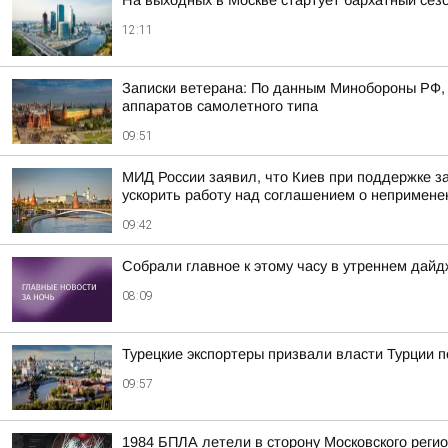
На выходных в Москве стартует бархатный сезо
12:11
Записки ветерана: По данным Минобороны РФ, 
аппаратов самолетного типа
09:51
МИД России заявил, что Киев при поддержке з
ускорить работу над соглашением о непримене
09:42
Собрали главное к этому часу в утреннем дайд
08:09
Турецкие экспортеры призвали власти Турции п
09:57
1984 БПЛА летели в сторону Московского регион