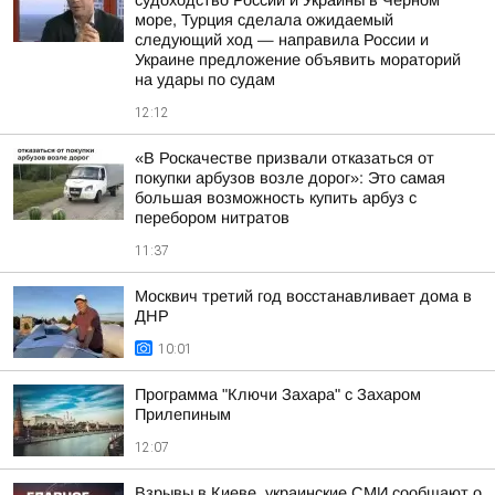
судоходство России и Украины в Чёрном
море, Турция сделала ожидаемый
следующий ход — направила России и
Украине предложение объявить мораторий
на удары по судам
12:12
«В Роскачестве призвали отказаться от
покупки арбузов возле дорог»: Это самая
большая возможность купить арбуз с
перебором нитратов
11:37
Москвич третий год восстанавливает дома в
ДНР
10:01
Программа "Ключи Захара" с Захаром
Прилепиным
12:07
Взрывы в Киеве, украинские СМИ сообщают о