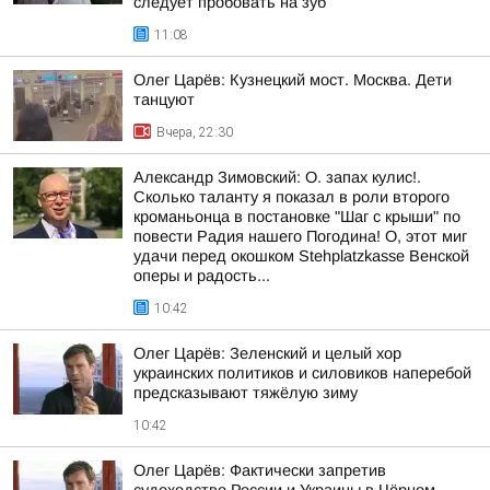
следует пробовать на зуб
11:08
Олег Царёв: Кузнецкий мост. Москва. Дети
танцуют
Вчера, 22:30
Александр Зимовский: О. запах кулис!.
Сколько таланту я показал в роли второго
кроманьонца в постановке "Шаг с крыши" по
повести Радия нашего Погодина! О, этот миг
удачи перед окошком Stehplatzkasse Венской
оперы и радость...
10:42
Олег Царёв: Зеленский и целый хор
украинских политиков и силовиков наперебой
предсказывают тяжёлую зиму
10:42
Олег Царёв: Фактически запретив