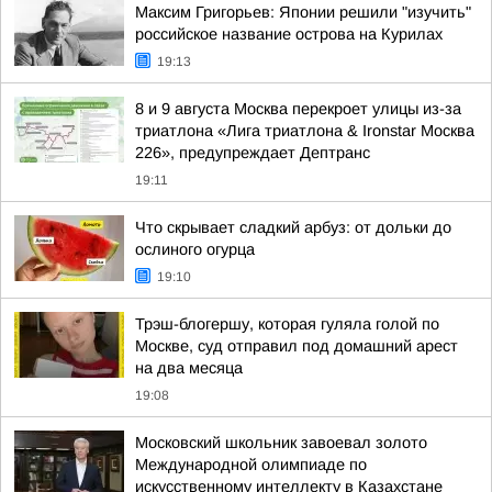
Максим Григорьев: Японии решили "изучить"
российское название острова на Курилах
19:13
8 и 9 августа Москва перекроет улицы из-за
триатлона «Лига триатлона & Ironstar Москва
226», предупреждает Дептранс
19:11
Что скрывает сладкий арбуз: от дольки до
ослиного огурца
19:10
Трэш-блогершу, которая гуляла голой по
Москве, суд отправил под домашний арест
на два месяца
19:08
Московский школьник завоевал золото
Международной олимпиаде по
искусственному интеллекту в Казахстане