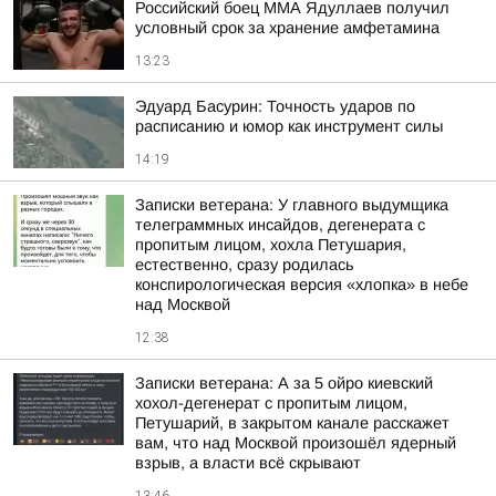
Российский боец ММА Ядуллаев получил
условный срок за хранение амфетамина
13:23
Эдуард Басурин: Точность ударов по
расписанию и юмор как инструмент силы
14:19
Записки ветерана: У главного выдумщика
телеграммных инсайдов, дегенерата с
пропитым лицом, хохла Петушария,
естественно, сразу родилась
конспирологическая версия «хлопка» в небе
над Москвой
12:38
Записки ветерана: А за 5 ойро киевский
хохол-дегенерат с пропитым лицом,
Петушарий, в закрытом канале расскажет
вам, что над Москвой произошёл ядерный
взрыв, а власти всё скрывают