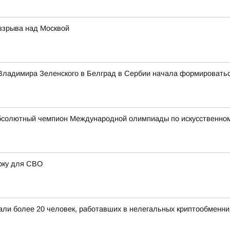
 взрыва над Москвой
а Владимира Зеленского в Белград в Сербии начала формировать
бсолютный чемпион Международной олимпиады по искусственному
рку для СВО
жали более 20 человек, работавших в нелегальных криптообменни