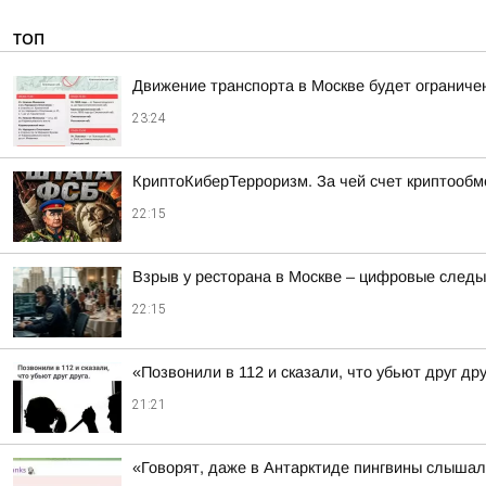
ТОП
Движение транспорта в Москве будет ограничен
23:24
КриптоКиберТерроризм. За чей счет криптообм
22:15
Взрыв у ресторана в Москве – цифровые следы
22:15
«Позвонили в 112 и сказали, что убьют друг др
21:21
«Говорят, даже в Антарктиде пингвины слыша