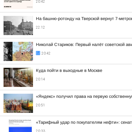
20:42
На башню-ротонду на Тверской вернут 7-метро
22:12
Николай Стариков: Первый налёт советской ав
20:42
Куда пойти в выходные в Москве
20:14
«Яндекс» получил права на первую собственн
20:51
«Тарифный удар по покупателям нефти»: сенат
20:33