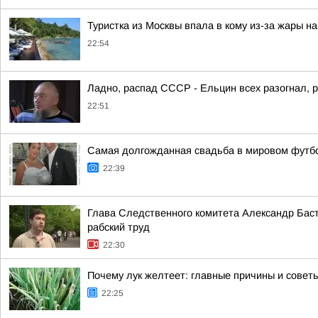
Туристка из Москвы впала в кому из-за жары на
22:54
Ладно, распад СССР - Ельцин всех разогнал, 
22:51
Самая долгожданная свадьба в мировом футбо
22:39
Глава Следственного комитета Александр Баст
рабский труд
22:30
Почему лук желтеет: главные причины и совет
22:25