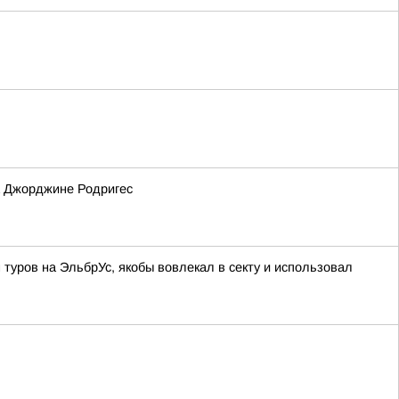
а Джорджине Родригес
туров на ЭльбрУс, якобы вовлекал в секту и использовал