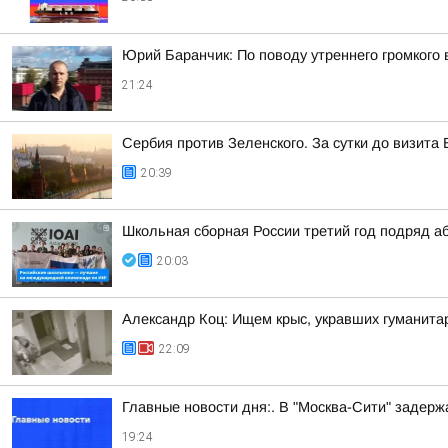
Юрий Баранчик: По поводу утреннего громкого
21:24
Сербия против Зеленского. За сутки до визит
20:39
Школьная сборная России третий год подряд а
20:03
Александр Коц: Ищем крыс, укравших гуманита
22:09
Главные новости дня:. В "Москва-Сити" задер
19:24