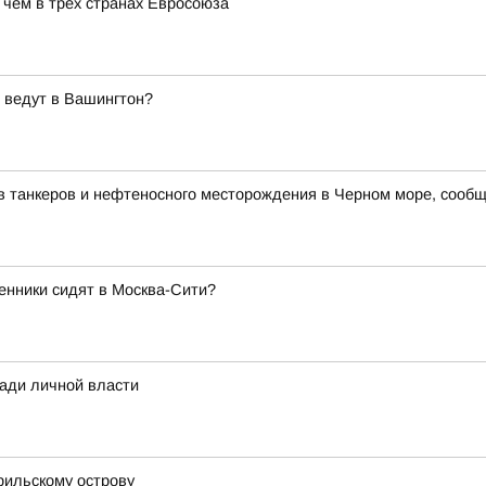
 чем в трех странах Евросоюза
 ведут в Вашингтон?
в танкеров и нефтеносного месторождения в Черном море, сооб
енники сидят в Москва-Сити?
ради личной власти
рильскому острову