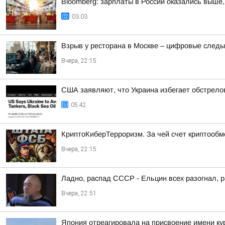
Bloomberg: зарплаты в России оказались выше,
03:03
Взрыв у ресторана в Москве – цифровые следы
Вчера, 22:15
США заявляют, что Украина избегает обстрело
05:42
КриптоКиберТерроризм. За чей счет криптообм
Вчера, 22:15
Ладно, распад СССР - Ельцин всех разогнал, 
Вчера, 22:51
Япония отреагировала на присвоение имени ку