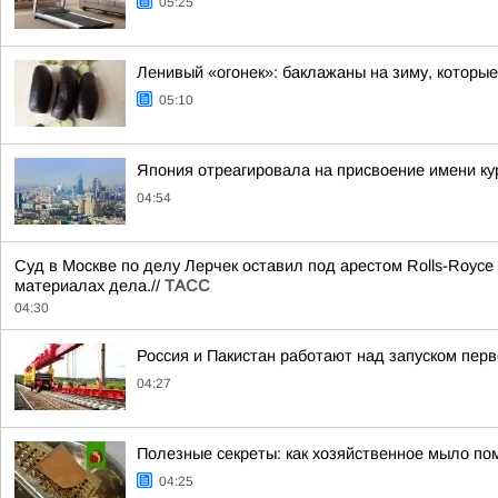
05:25
Ленивый «огонек»: баклажаны на зиму, которы
05:10
Япония отреагировала на присвоение имени ку
04:54
Суд в Москве по делу Лерчек оставил под арестом Rolls-Royce
материалах дела.//
ТАСС
04:30
Россия и Пакистан работают над запуском пер
04:27
Полезные секреты: как хозяйственное мыло по
04:25