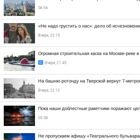
04:54
«Не надо грустить о нас»: дело об исчезновен
Вчера, 22:15
Огромная строительная каска на Москве-реке 
Вчера, 21:45
На башню-ротонду на Тверской вернут 7-метро
Вчера, 22:12
Пока наши доблестные ракетчики поражают цел
03:36
Не пропускаем афишу «Театрального бульвара»