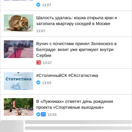
13:07
Шалость удалась: кошка открыла кран и
затопила квартиру соседей в Москве
13:07
Вучич с почестями принял Зеленского в
Белграде: визит уже критикуют внутри
Сербии
13:07
#CтоличныйСК #СКстатистика
13:03
В «Лужниках» отметят день рождения
проекта «Спортивные выходные»
13:03