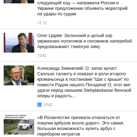
следующий ход — направила России и
Украине предложение объявить мораторий
на удары по судам
12:12
Олег Царёв: Зеленский и целый хор
украинских политиков и силовиков наперебой
предсказывают тяжёлую зиму
10:42
Александр Зимовский: О. запах кулис!.
Сколько таланту я показал в роли второго
кроманьонца в постановке "Шаг с крыши" по
повести Радия нашего Погодина! О, этот миг
удачи перед окошком Stehplatzkasse Венской
оперы и радость...
10:42
«В Роскачестве призвали отказаться от
покупки арбузов возле дорог»: Это самая
большая возможность купить арбуз с
перебором нитратов