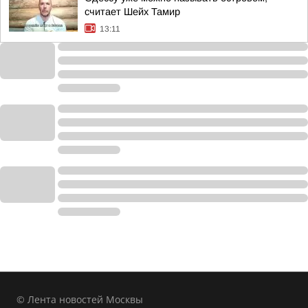
считает Шейх Тамир
13:11
© Лента новостей Москвы