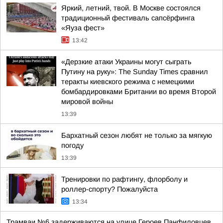
Яркий, летний, твой. В Москве состоялся
традиционный фестиваль сапсёрфинга
«Яуза фест»
13:42
«Дерзкие атаки Украины могут сыграть
Путину на руку»: The Sunday Times сравнил
теракты киевского режима с немецкими
бомбардировками Британии во время Второй
мировой войны
13:39
Бархатный сезон любят не только за мягкую
погоду
13:39
Тренировки по рафтингу, флорболу и
роллер-спорту? Пожалуйста
13:34
Трамваи №6 задерживаются на улице Героев Панфиловцев