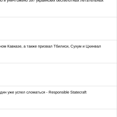
но и уничтожено 397 украинских беспилотных летательных
ном Кавказе, а также призвал Тбилиси, Сухум и Цхинвал
ин уже успел сломаться - Responsible Statecraft