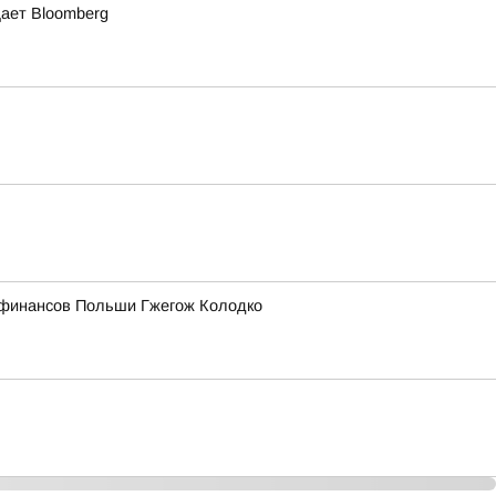
щает Bloomberg
р финансов Польши Гжегож Колодко