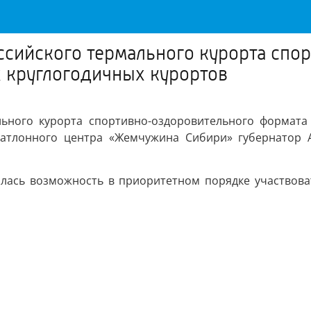
ссийского термального курорта сп
 круглогодичных курортов
льного курорта спортивно-оздоровительного формат
иатлонного центра «Жемчужина Сибири» губернатор А
илась возможность в приоритетном порядке участвова