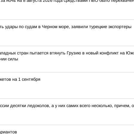
за ночь на 8 августа 2026 года средствами ПВО было перехваче
ть удары по судам в Черном море, заявили турецкие экспортеры
ападных стран пытается втянуть Грузию в новый конфликт на Юж
нии силы
кетов на 1 сентября
сии десятки ледоколов, а у них самих всего несколько, причем, од
ариантов