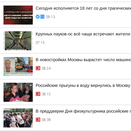
Сегодня исполняется 18 лет со дня трагическ
09:13
Крупных пауков-ос всё чаще встречают жители
07:15
В новостройках Москвы вырастет число машин
08:24
Российские прыгуны в воду вернулись в Москв
08:12
В преддверии Дня физкультурника российские 
08:09