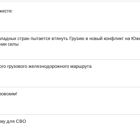
жесте:
ападных стран пытается втянуть Грузию в новый конфликт на Южн
нии силы
вого грузового железнодорожного маршрута
ровским!
рку для СВО