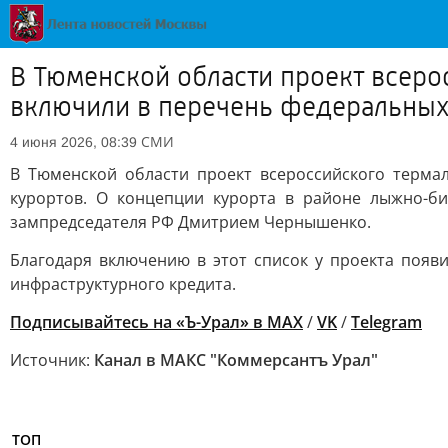
В Тюменской области проект всеро
включили в перечень федеральных
СМИ
4 июня 2026, 08:39
В Тюменской области проект всероссийского терма
курортов. О концепции курорта в районе лыжно-б
зампредседателя РФ Дмитрием Чернышенко.
Благодаря включению в этот список у проекта появ
инфраструктурного кредита.
Подписывайтесь на «Ъ-Урал» в MAX
/
VK
/
Telegram
Источник:
Канал в МАКС "Коммерсантъ Урал"
ТОП