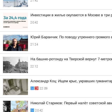
21:42
Инвестиции в жилье окупаются в Москве в три
20:42
Юрий Баранчик: По поводу утреннего громкого
21:24
На башню-ротонду на Тверской вернут 7-метро
22:12
Александр Коц: Ищем крыс, укравших гуманита
22:09
Николай Стариков: Первый налёт советской ав
20:42