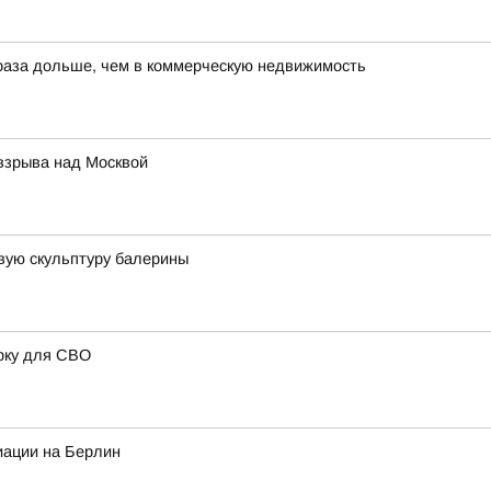
 раза дольше, чем в коммерческую недвижимость
 взрыва над Москвой
вую скульптуру балерины
рку для СВО
иации на Берлин