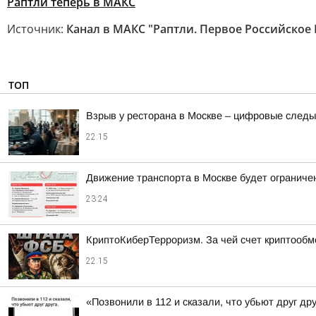
Раптли теперь в МАКС
Источник:
Канал в МАКС "Раптли. Первое Российское
ТОП
Взрыв у ресторана в Москве – цифровые следы
22:15
Движение транспорта в Москве будет ограничен
23:24
КриптоКиберТерроризм. За чей счет криптообм
22:15
«Позвонили в 112 и сказали, что убьют друг др