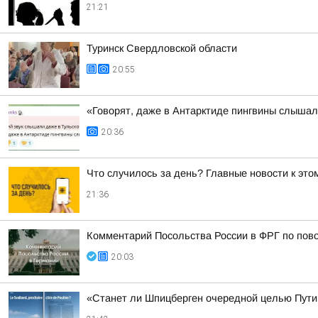
21:21
Туринск Свердловской области
20:55
«Говорят, даже в Антарктиде пингвины слыша
20:36
Что случилось за день? Главные новости к этом
21:36
Комментарий Посольства России в ФРГ по пово
20:03
«Станет ли Шпицберген очередной целью Путин