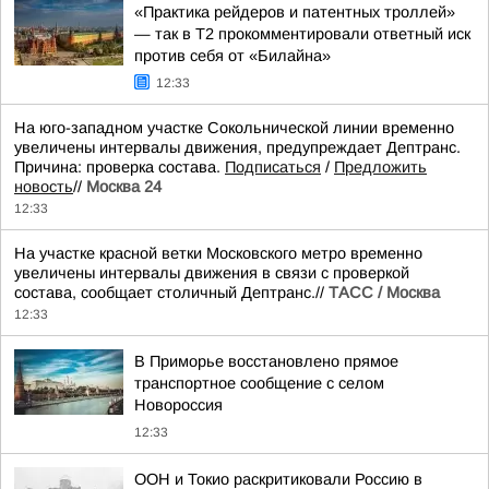
«Практика рейдеров и патентных троллей»
— так в Т2 прокомментировали ответный иск
против себя от «Билайна»
12:33
На юго-западном участке Сокольнической линии временно
увеличены интервалы движения, предупреждает Дептранс.
Причина: проверка состава.
Подписаться
/
Предложить
новость
//
Москва 24
12:33
На участке красной ветки Московского метро временно
увеличены интервалы движения в связи с проверкой
состава, сообщает столичный Дептранс.//
ТАСС / Москва
12:33
В Приморье восстановлено прямое
транспортное сообщение с селом
Новороссия
12:33
ООН и Токио раскритиковали Россию в