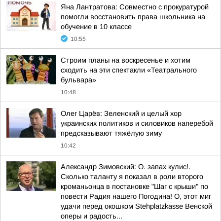
Яна Лантратова: Совместно с прокуратурой
помогли восстановить права школьника на
обучение в 10 классе
10:55
Строим планы на воскресенье и хотим
сходить на эти спектакли «Театрального
бульвара»
10:48
Олег Царёв: Зеленский и целый хор
украинских политиков и силовиков наперебой
предсказывают тяжёлую зиму
10:42
Александр Зимовский: О. запах кулис!.
Сколько таланту я показал в роли второго
кроманьонца в постановке "Шаг с крыши" по
повести Радия нашего Погодина! О, этот миг
удачи перед окошком Stehplatzkasse Венской
оперы и радость...