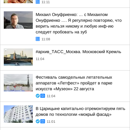
11:11
Михаил Онуфриенко: … с Михаилом
Онуфриенко …. Я регулярно повторяю, что
верить нельзя никому и любую инф-ию
следует пробовать на зуб
11:08
#архив_ТАСС_Москва. Московский Кремль
11:04
Фестиваль самодельных летательных
аппаратов «Летфест» пройдет в парке
искусств «Музеон» 22 августа
11:04
В Царицыне капитально отремонтируем пять
домов по технологии «мокрый фасад»
11:01