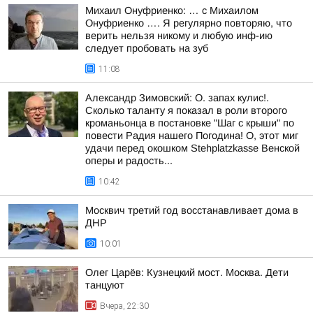
Михаил Онуфриенко: … с Михаилом
Онуфриенко …. Я регулярно повторяю, что
верить нельзя никому и любую инф-ию
следует пробовать на зуб
11:08
Александр Зимовский: О. запах кулис!.
Сколько таланту я показал в роли второго
кроманьонца в постановке "Шаг с крыши" по
повести Радия нашего Погодина! О, этот миг
удачи перед окошком Stehplatzkasse Венской
оперы и радость...
10:42
Москвич третий год восстанавливает дома в
ДНР
10:01
Олег Царёв: Кузнецкий мост. Москва. Дети
танцуют
Вчера, 22:30