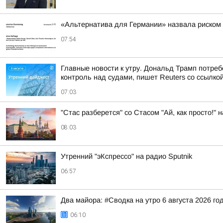
«Альтернатива для Германии» назвала риском
07:54
Главные новости к утру. Дональд Трамп потре
контроль над судами, пишет Reuters со ссылкой
07:03
"Стас разберется" со Стасом "Ай, как просто!" н
08:03
Утренний "эКспрессо" на радио Sputnik
06:57
Два майора: #Сводка на утро 6 августа 2026 го
06:10