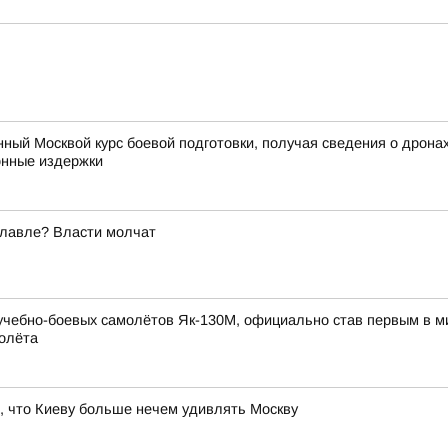
нный Москвой курс боевой подготовки, получая сведения о дрона
онные издержки
славле? Власти молчат
 учебно-боевых самолётов Як-130М, официально став первым в м
молёта
, что Киеву больше нечем удивлять Москву