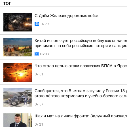
ТОП
С Днём Железнодорожных войск!
07:57
Китай использует российскую войну как оплаче
принимает на себя российские потери и санкци
08:03
Что стало целью атаки вражеских БПЛА в Яро
07:51
Сообщается, что Вьетнам закупил у России 18
этого лёгкого штурмовика и учебно-боевого са
07:57
Шах и мат на линии фронта: Залужный признал
07:21