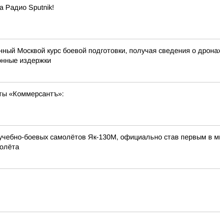
а Радио Sputnik!
нный Москвой курс боевой подготовки, получая сведения о дрона
ионные издержки
ты «Коммерсантъ»:
 учебно-боевых самолётов Як-130М, официально став первым в 
молёта