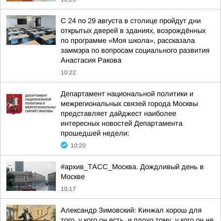
С 24 по 29 августа в столице пройдут дни
открытых дверей в зданиях, возрождённых
по программе «Моя школа», рассказала
заммэра по вопросам социального развития
Анастасия Ракова
10:22
Департамент национальной политики и
межрегиональных связей города Москвы
представляет дайджест наиболее
интересных новостей Департамента
прошедшей недели:
10:20
#архив_ТАСС_Москва. Дождливый день в
Москве
10:17
Александр Зимовский: Кинжал хорош для
того, у кого он есть, и плохо тому, у кого он не