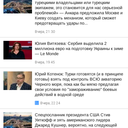
турецкими владельцами или турецким
экипажем, это становится для нас серьезной
проблемой» — Анкара предложила Москве и
Киеву создать механизм, который сможет
предотвращать удары по...
Вчера, 21:30
Юлия Витязева: Сербия выделила 2
миллиона евро на подготовку Украины к зиме
— Le Monde
Вчера, 19:45
Юрий Котенок: Турки готовятся (и в принципе
готовы) взять под контроль ВСЮ акваторию
Черного моря, пока как бы мягко предлагая
свои условия по "замораживанию" боевых
действий в водной среде
Вчера, 22:24
Спецпосланник президента США Стив
Уиткофф и зять американского лидера
Джаред Кушнер, вероятно, на следующей