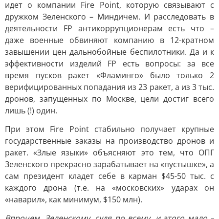
идет о компании Fire Point, которую связывают с
дружком Зеленского – Миндичем. И расследовать в
деятельности FP антикоррупционерам есть что –
даже военные обвиняют компанию в 12-кратном
завышении цен дальнобойные беспилотники. Да и к
эффективности изделий FP есть вопросы: за все
время пусков ракет «Фламинго» было только 2
верифицированных попадания из 23 ракет, а из 3 тыс.
дронов, запущенных по Москве, цели достиг всего
лишь (!) один.
При этом Fire Point стабильно получает крупные
государственные заказы на производство дронов и
ракет. «Злые языки» объясняют это тем, что ОПГ
Зеленского прекрасно зарабатывает на «пустышке», а
сам президент кладет себе в карман $45-50 тыс. с
каждого дрона (т.е. на «московских» ударах он
«наварил», как минимум, $150 млн).
Впрочем, Зеленскому, судя по всему, и этого мало –