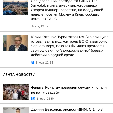
Спецпосланник президента США Стив
Уиткофф и зять американского лидера
Джаред Кушнер, вероятно, на следующей
неделе посетят Москву и Киев, сообщил
источник ТАСС
Вчера, 19:57
Юрий Котенок: Турки готовятся (и в принципе
готовы) взять под контроль ВСЮ акваторию
Черного моря, пока как бы мягко предлагая
свои условия по "замораживанию" боевых
действий в водной среде
Вчера, 22:24
ЛЕНТА НОВОСТЕЙ
Фанаты Роналду поверили слухам и попали
не на ту свадьбу
Вчера, 23:54
Даниил Безсонов: #новостиДНЯ. С 1 по 8