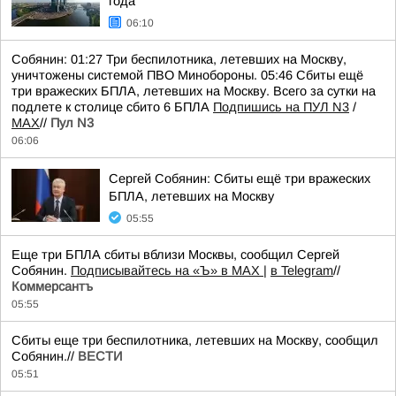
года
06:10
Собянин: 01:27 Три беспилотника, летевших на Москву,
уничтожены системой ПВО Минобороны. 05:46 Сбиты ещё
три вражеских БПЛА, летевших на Москву. Всего за сутки на
подлете к столице сбито 6 БПЛА
Подпишись на ПУЛ N3
/
MAX
//
Пул N3
06:06
Сергей Собянин: Сбиты ещё три вражеских
БПЛА, летевших на Москву
05:55
Еще три БПЛА сбиты вблизи Москвы, сообщил Сергей
Собянин.
Подписывайтесь на «Ъ» в MAX |
в Telegram
//
Коммерсантъ
05:55
Сбиты еще три беспилотника, летевших на Москву, сообщил
Собянин.//
ВЕСТИ
05:51