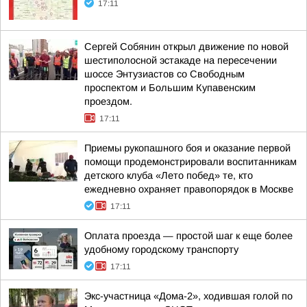
17:11
Сергей Собянин открыл движение по новой
шестиполосной эстакаде на пересечении
шоссе Энтузиастов со Свободным
проспектом и Большим Купавенским
проездом.
17:11
Приемы рукопашного боя и оказание первой
помощи продемонстрировали воспитанникам
детского клуба «Лето побед» те, кто
ежедневно охраняет правопорядок в Москве
17:11
Оплата проезда — простой шаг к еще более
удобному городскому транспорту
17:11
Экс-участница «Дома-2», ходившая голой по