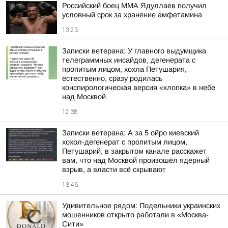
Российский боец ММА Ядуллаев получил
условный срок за хранение амфетамина
13:23
Записки ветерана: У главного выдумщика
телеграммных инсайдов, дегенерата с
пропитым лицом, хохла Петушария,
естественно, сразу родилась
конспирологическая версия «хлопка» в небе
над Москвой
12:38
Записки ветерана: А за 5 ойро киевский
хохол-дегенерат с пропитым лицом,
Петушарий, в закрытом канале расскажет
вам, что над Москвой произошёл ядерный
взрыв, а власти всё скрывают
13:46
Удивительное рядом: Подельники украинских
мошенников открыто работали в «Москва-
Сити»