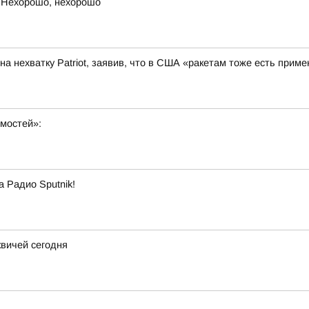
 Нехорошо, нехорошо
а нехватку Patriot, заявив, что в США «ракетам тоже есть приме
омостей»:
а Радио Sputnik!
квичей сегодня