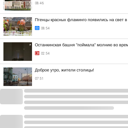
08:46
Птенцы красных фламинго появились на свет в
08:54
Останкинская башня "поймала" молнию во врем
02:54
Доброе утро, жители столицы!
07:51