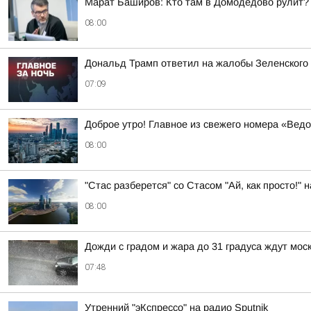
Марат Баширов: Кто там в Домодедово рулит?
08:00
Дональд Трамп ответил на жалобы Зеленского н
07:09
Доброе утро! Главное из свежего номера «Вед
08:00
"Стас разберется" со Стасом "Ай, как просто!" н
08:00
Дожди с градом и жара до 31 градуса ждут мос
07:48
Утренний "эКспрессо" на радио Sputnik