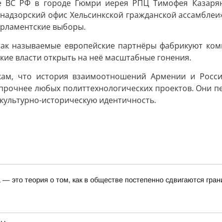
зе ВС РФ в городе Гюмри иерея РПЦ Тимофея Казаря
адзорский офис Хельсинкской гражданской ассамблеи»
арламентские выборы.
ак называемые европейские партнёры фабрикуют комп
кие власти открыть на неё масштабные гонения.
кам, что история взаимоотношений Армении и Росси
 прочнее любых политтехнологических проектов. Они пе
культурно-историческую идентичность.
— это теория о том, как в обществе постепенно сдвигаются гра