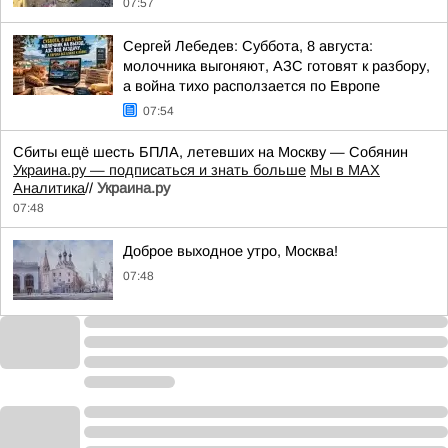
07:57
Сергей Лебедев: Суббота, 8 августа:
молочника выгоняют, АЗС готовят к разбору,
а война тихо расползается по Европе
07:54
Сбиты ещё шесть БПЛА, летевших на Москву — Собянин
Украина.ру — подписаться и знать больше
Мы в MAX
Аналитика
//
Украина.ру
07:48
Доброе выходное утро, Москва!
07:48