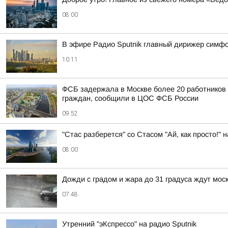
08:00
В эфире Радио Sputnik главный дирижер симф
10:11
ФСБ задержала в Москве более 20 работников
граждан, сообщили в ЦОС ФСБ России
09:52
"Стас разберется" со Стасом "Ай, как просто!" н
08:00
Дожди с градом и жара до 31 градуса ждут мос
07:48
Утренний "эКспрессо" на радио Sputnik