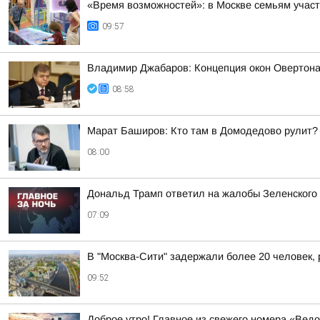
«Время возможностей»: в Москве семьям участ
09:57
Владимир Джабаров: Концепция окон Овертона 
08:58
Марат Баширов: Кто там в Домодедово рулит?
08:00
Дональд Трамп ответил на жалобы Зеленского н
07:09
В "Москва-Сити" задержали более 20 человек,
09:52
Доброе утро! Главное из свежего номера «Вед