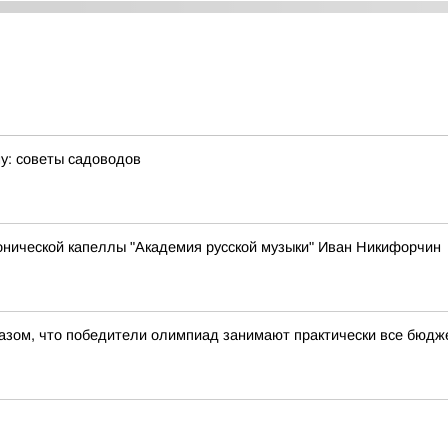
му: советы садоводов
онической капеллы "Академия русской музыки" Иван Никифорчин
азом, что победители олимпиад занимают практически все бюдже