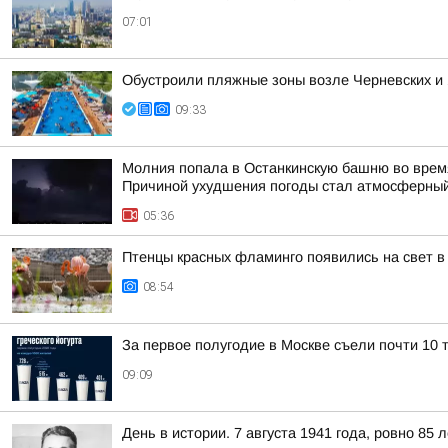
07:01
Обустроили пляжные зоны возле Черневских и
09:33
Молния попала в Останкинскую башню во время
Причиной ухудшения погоды стал атмосферный
05:36
Птенцы красных фламинго появились на свет в
08:54
За первое полугодие в Москве съели почти 10 т
09:09
День в истории. 7 августа 1941 года, ровно 85