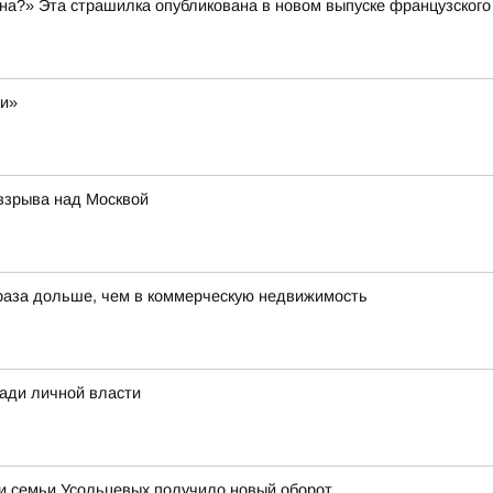
а?» Эта страшилка опубликована в новом выпуске французского 
ли»
 взрыва над Москвой
 раза дольше, чем в коммерческую недвижимость
ради личной власти
ии семьи Усольцевых получило новый оборот