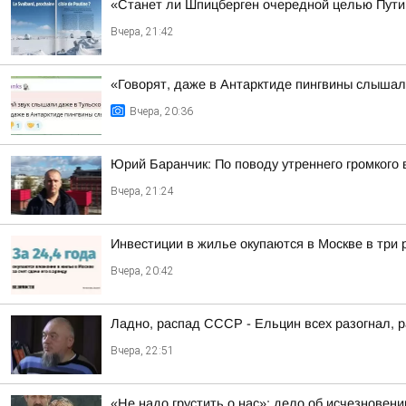
«Станет ли Шпицберген очередной целью Путин
Вчера, 21:42
«Говорят, даже в Антарктиде пингвины слыша
Вчера, 20:36
Юрий Баранчик: По поводу утреннего громкого
Вчера, 21:24
Инвестиции в жилье окупаются в Москве в три
Вчера, 20:42
Ладно, распад СССР - Ельцин всех разогнал, 
Вчера, 22:51
«Не надо грустить о нас»: дело об исчезновен