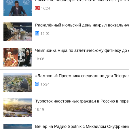
16:24
Раскалённый июльский день накрыл вокзальну
15:09
Чемпионка мира по атлетическому фитнесу до с
18:06
«Ламповый Преемник» специально для Telegr
16:24
Турпоток иностранных граждан в Россию в пер
18:19
Вечер на Радио Sputnik с Михаилом Онуфриенк