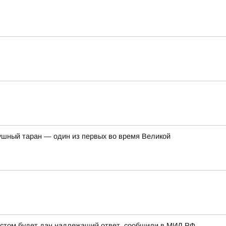
душный таран — один из первых во время Великой
рестом будет дан надлежащий ответ, сообщили в МИД РФ