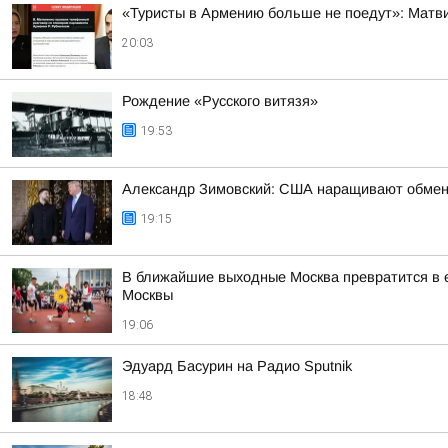
«Туристы в Армению больше не поедут»: Матви
20:03
Рождение «Русского витязя»
19:53
Александр Зимовский: США наращивают обмен р
19:15
В ближайшие выходные Москва превратится в е
Москвы
19:06
Эдуард Басурин на Радио Sputnik
18:48