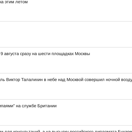
ка этим летом
 9 августа сразу на шести площадках Москвы
итель Виктор Талалихин в небе над Москвой совершил ночной воз
ипаями" на службе Британии
ии для консультаций, а на высылку российского дипломата Буха