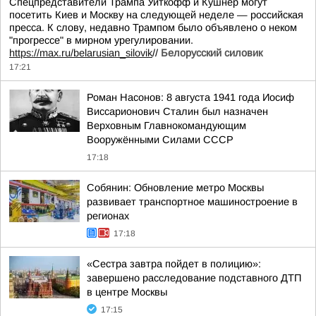
Спецпредставители Трампа Уиткофф и Кушнер могут
посетить Киев и Москву на следующей неделе — российская
пресса. К слову, недавно Трампом было объявлено о неком
"прогрессе" в мирном урегулировании.
https://max.ru/belarusian_silovik
//
Белорусский силовик
17:21
Роман Насонов: 8 августа 1941 года Иосиф
Виссарионович Сталин был назначен
Верховным Главнокомандующим
Вооружёнными Силами СССР
17:18
Собянин: Обновление метро Москвы
развивает транспортное машиностроение в
регионах
17:18
«Сестра завтра пойдет в полицию»:
завершено расследование подставного ДТП
в центре Москвы
17:15