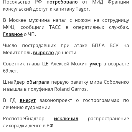
Посольство РФ
потребовало
от МИД Франции
консульский доступ к капитану Tagor.
В Москве мужчина напал с ножом на сотрудницу
МФЦ, сообщили ТАСС в оперативных службах.
Главное
о ЧП.
Число пострадавших при атаке БПЛА ВСУ на
Мелитополь
выросло
до шести.
Советник главы ЦБ Алексей Можин
умер
в возрасте
69 лет.
Шнайдер
обыграла
первую ракетку мира Соболенко
и вышла в полуфинал Roland Garros.
В ГД
внесут
законопроект о госпрограммах по
лечению лудомании.
Роспотребнадзор
исключил
распространение
лихорадки денге в РФ.