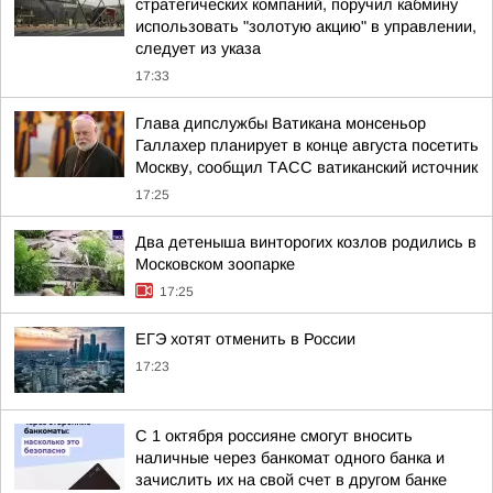
стратегических компаний, поручил кабмину
использовать "золотую акцию" в управлении,
следует из указа
17:33
Глава дипслужбы Ватикана монсеньор
Галлахер планирует в конце августа посетить
Москву, сообщил ТАСС ватиканский источник
17:25
Два детеныша винторогих козлов родились в
Московском зоопарке
17:25
ЕГЭ хотят отменить в России
17:23
С 1 октября россияне смогут вносить
наличные через банкомат одного банка и
зачислить их на свой счет в другом банке