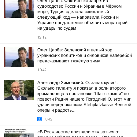
Олег Царёв: Фактически запретив
судоходство России и Украины в Чёрном
море, Турция сделала ожидаемый
следующий ход — направила России и
Украине предложение объявить мораторий
на удары по судам
12:12
Олег Царёв: Зеленский и целый хор
украинских политиков и силовиков наперебой
предсказывают тяжёлую зиму
10:42
Александр Зимовский: О. запах кулис!.
Сколько таланту я показал в роли второго
кроманьонца в постановке "Шаг с крыши" по
повести Радия нашего Погодина! О, этот миг
удачи перед окошком Stehplatzkasse Венской
оперы и радость...
10:42
«В Роскачестве призвали отказаться от