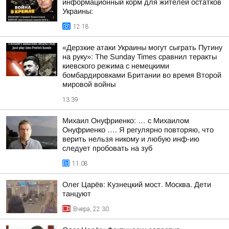
информационный корм для жителей остатков
Украины:
12:18
«Дерзкие атаки Украины могут сыграть Путину
на руку»: The Sunday Times сравнил теракты
киевского режима с немецкими
бомбардировками Британии во время Второй
мировой войны
13:39
Михаил Онуфриенко: … с Михаилом
Онуфриенко …. Я регулярно повторяю, что
верить нельзя никому и любую инф-ию
следует пробовать на зуб
11:08
Олег Царёв: Кузнецкий мост. Москва. Дети
танцуют
Вчера, 22:30