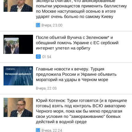
эксперты считают, что анонсированные
попытки укронацистов применить баллистику
по Москве наступающей осенью в итоге
ударят очень больно по самому Киеву
Вчера, 23:00
После объятий Вучича с Зеленским* и
обещаний помочь Украине с ЕС сербский
интернет улетел на орбиту
01:54
Главные новости к вечеру. Турция
предложила России и Украине объявить
мораторий на удары в Черном море
Вчера, 22:03
Юрий Котенок: Турки готовятся (и в принципе
готовы) взять под контроль ВСЮ акваторию
Черного моря, пока как бы мягко предлагая
свои условия по "замораживанию" боевых
действий в водной среде
Вчера, 22:24