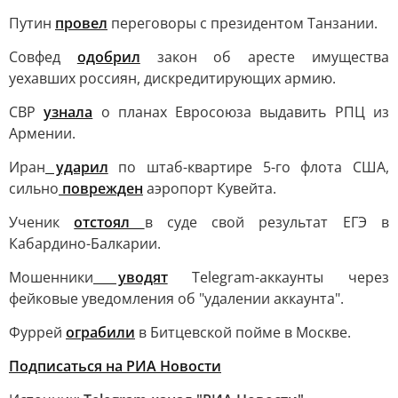
Путин
провел
переговоры с президентом Танзании.
Совфед
одобрил
закон об аресте имущества
уехавших россиян, дискредитирующих армию.
СВР
узнала
о планах Евросоюза выдавить РПЦ из
Армении.
Иран
ударил
по штаб-квартире 5-го флота США,
сильно
поврежден
аэропорт Кувейта.
Ученик
отстоял
в суде свой результат ЕГЭ в
Кабардино-Балкарии.
Мошенники
уводят
Telegram-аккаунты через
фейковые уведомления об "удалении аккаунта".
Фуррей
ограбили
в Битцевской пойме в Москве.
Подписаться на РИА Новости