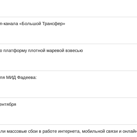
am-канала «Большой Трансфер»
ю платформу плотной маревой взвесью
еля МИД Фадеева:
ентября
шли массовые сбои в работе интернета, мобильной связи и онлай