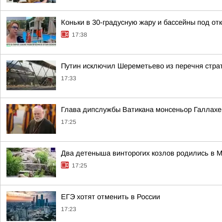
Коньки в 30-градусную жару и бассейны под о
17:38
Путин исключил Шереметьево из перечня страте
17:33
Глава дипслужбы Ватикана монсеньор Галлахер
17:25
Два детеныша винторогих козлов родились в М
17:25
ЕГЭ хотят отменить в России
17:23