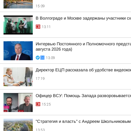
15:09
В Волгограде и Москве задержаны участники с
13:11
Интервью Постоянного и Полномочного предст
августа 2026 года)
13:09
Директор ЕЦП рассказала об удобстве видеок
17:19
Офицер ВСУ: Помощь Запада разворовывается,
15:25
"Стратегия и власть" с Андреем Школьниковым 
13:53