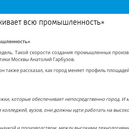
рживает всю промышленность»
мышленность»
недель. Такой скорости создания промышленных произво
ики Москвы Анатолий Гарбузов.
он также рассказал, как город меняет профиль площадей
ржки, которые обеспечивает непосредственно город. И 
ики колледжей, вузов, они должны идти работать на выс
укой и производством, между высокими технологиями,