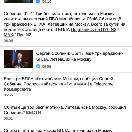
06:10
Собянин: 01:27 Три беспилотника, летевших на Москву,
уничтожены системой ПВО Минобороны. 05:46 Сбиты ещё
три вражеских БПЛА, летевших на Москву. Всего за сутки на
подлете к столице сбито 6 БПЛА
Подпишись на ПУЛ N3
/
MAX
//
Пул N3
06:06
Сергей Собянин: Сбиты ещё три вражеских
БПЛА, летевших на Москву
05:55
Еще три БПЛА сбиты вблизи Москвы, сообщил Сергей
Собянин.
Подписывайтесь на «Ъ» в MAX |
в Telegram
//
Коммерсантъ
05:55
Сбиты еще три беспилотника, летевших на Москву, сообщил
Собянин.//
ВЕСТИ
05:51
Сбиты ещё три вражеских БПЛА, летевших на Москву,