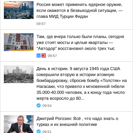
Россия может применить ядерное оружие,
если окажется в безвыходной ситуации, —
глава МИД Турции Фидан
09:57
Там, где вчера только были планы, сегодня
уже стоят мосты и целые кварталы —
"Автодор" восстановил около трех тыс
09:57
День в истории. 9 августа 1945 года США
совершили вторую в истории атомную
бомбардировку, сбросив бомбу «Толстяк» на
Нагасаки, что привело к мгновенной гибели
35.000-40.000 человек, а к концу года число
жертв возросло до 80...
09:54
Дмитрий Рогозин: Всё , что надо знать о
турках и их внешней политике
09:51