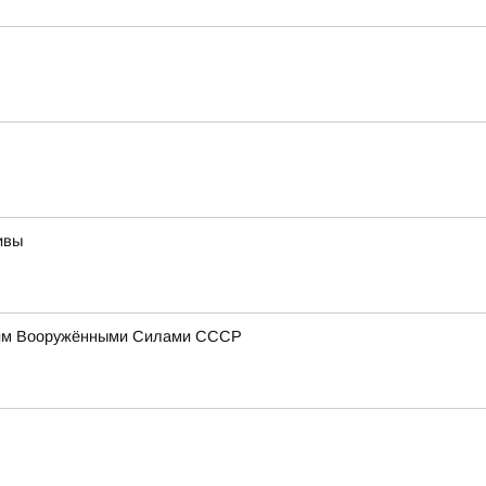
ивы
ющим Вооружёнными Силами СССР