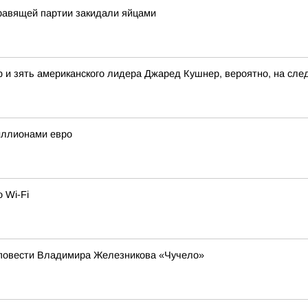
правящей партии закидали яйцами
и зять американского лидера Джаред Кушнер, вероятно, на след
иллионами евро
 Wi-Fi
я повести Владимира Железникова «Чучело»