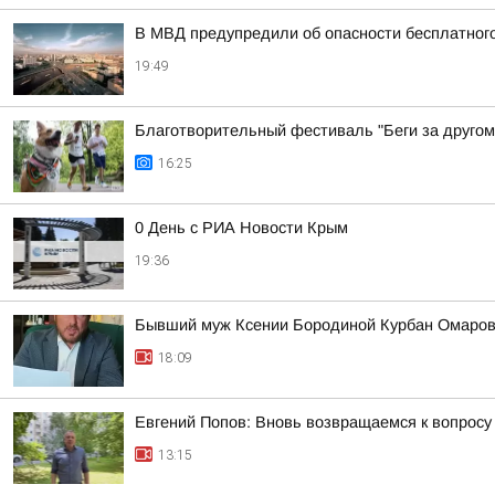
В МВД предупредили об опасности бесплатного
19:49
Благотворительный фестиваль "Беги за другом
16:25
0 День с РИА Новости Крым
19:36
Бывший муж Ксении Бородиной Курбан Омаров 
18:09
Евгений Попов: Вновь возвращаемся к вопросу
13:15