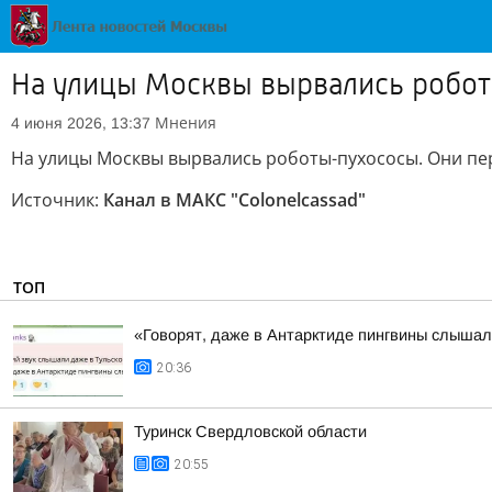
На улицы Москвы вырвались робо
Мнения
4 июня 2026, 13:37
На улицы Москвы вырвались роботы-пухососы. Они пер
Источник:
Канал в МАКС "Colonelcassad"
ТОП
«Говорят, даже в Антарктиде пингвины слыша
20:36
Туринск Свердловской области
20:55