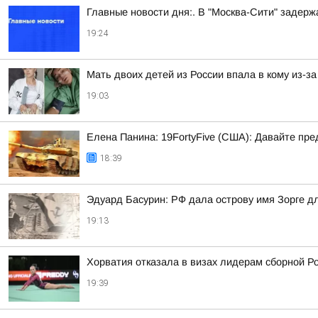
Главные новости дня:. В "Москва-Сити" задер
19:24
Мать двоих детей из России впала в кому из-з
19:03
Елена Панина: 19FortyFive (США): Давайте пр
18:39
Эдуард Басурин: РФ дала острову имя Зорге д
19:13
Хорватия отказала в визах лидерам сборной Ро
19:39