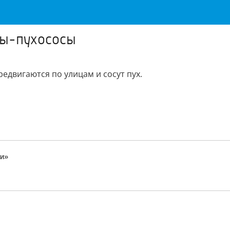
ты-пухососы
едвигаются по улицам и сосут пух.
ли»