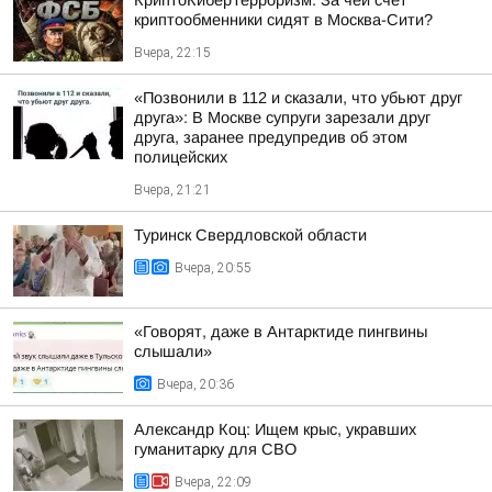
КриптоКиберТерроризм. За чей счет
криптообменники сидят в Москва-Сити?
Вчера, 22:15
«Позвонили в 112 и сказали, что убьют друг
друга»: В Москве супруги зарезали друг
друга, заранее предупредив об этом
полицейских
Вчера, 21:21
Туринск Свердловской области
Вчера, 20:55
«Говорят, даже в Антарктиде пингвины
слышали»
Вчера, 20:36
Александр Коц: Ищем крыс, укравших
гуманитарку для СВО
Вчера, 22:09