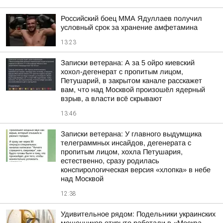
Российский боец ММА Ядуллаев получил
условный срок за хранение амфетамина
13:23
Записки ветерана: А за 5 ойро киевский
хохол-дегенерат с пропитым лицом,
Петушарий, в закрытом канале расскажет
вам, что над Москвой произошёл ядерный
взрыв, а власти всё скрывают
13:46
Записки ветерана: У главного выдумщика
телеграммных инсайдов, дегенерата с
пропитым лицом, хохла Петушария,
естественно, сразу родилась
конспирологическая версия «хлопка» в небе
над Москвой
12:38
Удивительное рядом: Подельники украинских