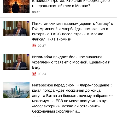
В поисках «крота»: Кто слил информацию о
генеральском юбилее в Москве?
00:45
Пакистан считает важным укрепить "связку" с
РФ, Арменией и Азербайджаном, заявил в
интервью ТАСС посол страны в Москве
Файсал Нияз Тирмизи
00:27
Исламабад придает большое значение
укреплению "связки" с Москвой, Ереваном и
Баку
00:24
Интересное перед сном:. «Жара–прощание»:
какая погода ждёт москвичей до конца
августа Битва за бюджет: почему набравшие
максимум на ЕГЭ не могут поступить в вуз
«Мослекторий»: можно ли остановить
бесконечный скроллинг и...