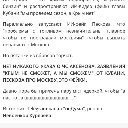
бензин" и распространяют ИИ-видео (фейк) главы
Кубани "мы проведем сезон, а Крым нет"
Параллельно запускают ИИ-фейк Пескова, что
"проблемы с топливом незначительны, главное
чтобы не пострадали москвичи" (чтобы вызвать
ненависть к Москве).
Но пятачки из вбросов торчат.
НЕТ НИКАКОГО УКАЗА О ЧС АКСЕНОВА, ЗАЯВЛЕНИЯ
"КРЫМ НЕ СМОЖЕТ, А МЫ СМОЖЕМ" ОТ КУБАНИ,
ПЕСКОВА ПРО МОСКВУ. ЭТО ФЕЙКИ.
Давно пора бы прижечь пару мiст ядеркой, чтобы "а
нас-то за щщщщщщщщщщщ.... "
Источник:
Telegram-канал "неДума"
, репост
Невоенкор Курлаева