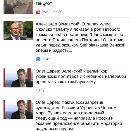
танцуют
Вчера, 22:30
Александр Зимовский: О. запах кулис!.
Сколько таланту я показал в роли второго
кроманьонца в постановке "Шаг с крыши" по
повести Радия нашего Погодина! О, этот миг
удачи перед окошком Stehplatzkasse Венской
оперы и радость...
10:42
Олег Царёв: Зеленский и целый хор
украинских политиков и силовиков наперебой
предсказывают тяжёлую зиму
10:42
Олег Царёв: Фактически запретив
судоходство России и Украины в Чёрном
море, Турция сделала ожидаемый
следующий ход — направила России и
Украине предложение объявить мораторий
на удары по судам