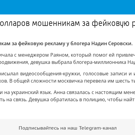
долларов мошенникам за фейковую р
кам за фейковую рекламу у блогера Надин Серовски.
ничала с менеджером Раяном, который помог ей привлеч
продвижения, девушка выбрала блогера-миллионника На
исылал видеосообщения-кружки, голосовые записи и и
ов. В общей сложности москвичка перевела им шесть т
и на украинский язык. Анна связалась с настоящим мене
ить на связь. Девушка обратилась в полицию, чтобы най
Подписывайтесь на наш Telegram-канал