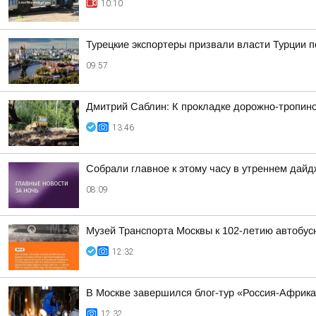
10:10
Турецкие экспортеры призвали власти Турции п
09:57
Дмитрий Саблин: К прокладке дорожно-тропино
13:46
Собрали главное к этому часу в утреннем дайд
08:09
Музей Транспорта Москвы к 102-летию автобус
12:32
В Москве завершился блог-тур «Россия-Африк
12:32