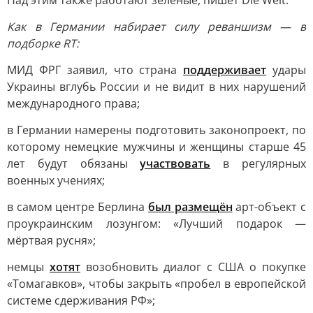
Над этим также работают зелёные, пишет Die Welt.
Как в Германии набирает силу реваншизм — в
подборке RT:
МИД ФРГ заявил, что страна
поддерживает
удары
Украины вглубь России и не видит в них нарушений
международного права;
в Германии намерены подготовить законопроект, по
которому немецкие мужчины и женщины старше 45
лет будут обязаны
участвовать
в регулярных
военных учениях;
в самом центре Берлина
был размещён
арт-объект с
проукраинским лозунгом: «Лучший подарок —
мёртвая русня»;
немцы
хотят
возобновить диалог с США о покупке
«Томагавков», чтобы закрыть «пробел в европейской
системе сдерживания РФ»;