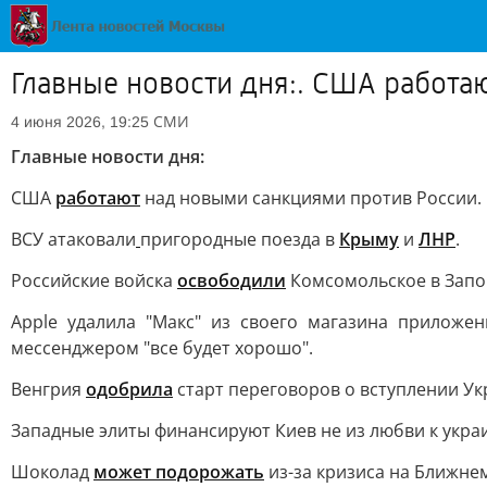
Главные новости дня:. США работа
СМИ
4 июня 2026, 19:25
Главные новости дня:
США
работают
над новыми санкциями против России.
ВСУ атаковали
пригородные поезда в
Крыму
и
ЛНР
.
Российские войска
освободили
Комсомольское в Запо
Apple удалила "Макс" из своего магазина приложе
мессенджером "все будет хорошо".
Венгрия
одобрила
старт переговоров о вступлении Ук
Западные элиты финансируют Киев не из любви к украи
Шоколад
может подорожать
из-за кризиса на Ближнем