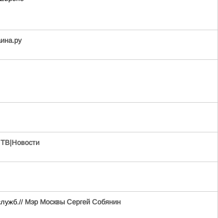
аина.ру
ТВ|Новости
лужб.//
Мэр Москвы Сергей Собянин