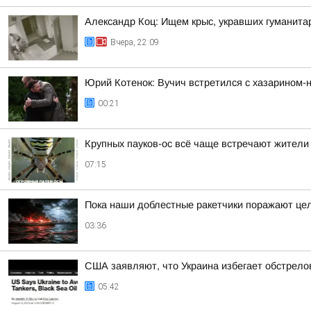
Александр Коц: Ищем крыс, укравших гуманита
Вчера, 22:09
Юрий Котенок: Вучич встретился с хазарином-
00:21
Крупных пауков-ос всё чаще встречают жители
07:15
Пока наши доблестные ракетчики поражают цел
03:36
США заявляют, что Украина избегает обстрело
05:42