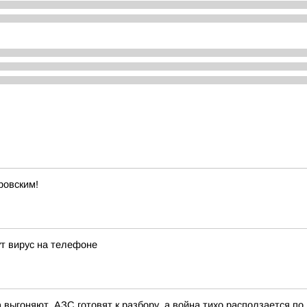
ровским!
ут вирус на телефоне
 выгоняют, АЗС готовят к разбору, а война тихо расползается по