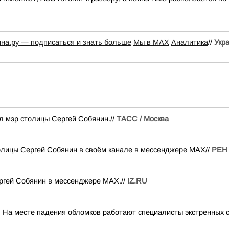
ина.ру — подписаться и знать больше
Мы в MAX
Аналитика
//
Укр
 мэр столицы Сергей Собянин.//
ТАСС / Москва
олицы Сергей Собянин в своём канале в мессенджере МАХ//
РЕН 
ргей Собянин в мессенджере MAX.//
IZ.RU
 На месте падения обломков работают специалисты экстренных с