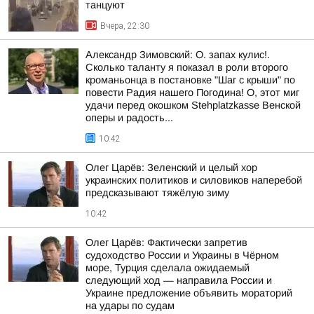
танцуют
Вчера, 22:30
Александр Зимовский: О. запах кулис!.
Сколько таланту я показал в роли второго
кроманьонца в постановке "Шаг с крыши" по
повести Радия нашего Погодина! О, этот миг
удачи перед окошком Stehplatzkasse Венской
оперы и радость...
10:42
Олег Царёв: Зеленский и целый хор
украинских политиков и силовиков наперебой
предсказывают тяжёлую зиму
10:42
Олег Царёв: Фактически запретив
судоходство России и Украины в Чёрном
море, Турция сделала ожидаемый
следующий ход — направила России и
Украине предложение объявить мораторий
на удары по судам