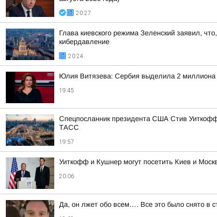
20:27
Глава киевского режима Зеленский заявил, что
кибердавление
20:24
Юлия Витязева: Сербия выделила 2 миллиона е
19:45
Спецпосланник президента США Стив Уиткофф и
ТАСС
19:57
Уиткофф и Кушнер могут посетить Киев и Мос
20:06
Да, он лжет обо всем…. Все это было снято в 