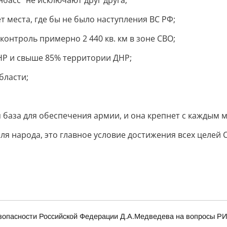
нбасс" не исключают друг друга;
т места, где бы не было наступления ВС РФ;
контроль примерно 2 440 кв. км в зоне СВО;
НР и свыше 85% территории ДНР;
бласти;
я база для обеспечения армии, и она крепнет с каждым 
оля народа, это главное условие достижения всех целей 
пасности Российской Федерации Д.А.Медведева на вопросы РИА 