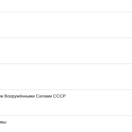
ющим Вооружёнными Силами СССР
ивы