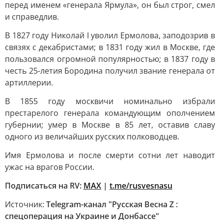
перед именем «генерала Ярмула», он был строг, смел
и справедлив.
В 1827 году Николай I уволил Ермолова, заподозрив в
связях с декабристами; в 1831 году жил в Москве, где
пользовался огромной популярностью; в 1837 году в
честь 25-летия Бородина получил звание генерала от
артиллерии.
В 1855 году москвичи номинально избрали
престарелого генерала командующим ополчением
губернии; умер в Москве в 85 лет, оставив славу
одного из величайших русских полководцев.
Имя Ермолова и после смерти сотни лет наводит
ужас на врагов России.
Подписаться на RV:
MAX
|
t.me/rusvesnasu
Источник:
Telegram-канал "Русская Весна Z :
спецоперация на Украине и Донбассе"