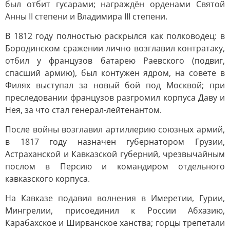
был отбит гусарами; награждён орденами Святой
Анны II степени и Владимира III степени.
В 1812 году полностью раскрылся как полководец: в
Бородинском сражении лично возглавил контратаку,
отбил у французов батарею Раевского (подвиг,
спасший армию), был контужен ядром, на совете в
Филях выступал за новый бой под Москвой; при
преследовании французов разгромил корпуса Даву и
Нея, за что стал генерал-лейтенантом.
После войны возглавил артиллерию союзных армий,
в 1817 году назначен губернатором Грузии,
Астраханской и Кавказской губерний, чрезвычайным
послом в Персию и командиром отдельного
кавказского корпуса.
На Кавказе подавил волнения в Имеретии, Гурии,
Мингрелии, присоединил к России Абхазию,
Карабахское и Ширванское ханства; горцы трепетали