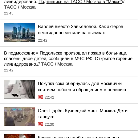
ликвидировано.
Подпишись на ТАСС / Москва в "Максе"
//
ТАСС / Москва
22:45
Варлей вместо Завьяловой. Как актеров
неожиданно меняли на съемках
22:42
В подмосковном Подольске произошел пожар в больнице,
спасены двое детей, сообщили в МЧС РФ. Открытое горение
ликвидировано.//
ТАСС / Москва
22:42
Покупка сока обернулась для москвички
снятием побоев и обращением в полицию
22:42
Олег Царёв: Кузнецкий мост. Москва. Дети
танцуют
22:30
Курица в соусе адобо: восхитительное