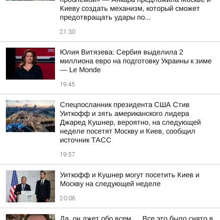
Киеву создать механизм, который сможет
предотвращать удары по...
21:30
Юлия Витязева: Сербия выделила 2
миллиона евро на подготовку Украины к зиме
— Le Monde
19:45
Спецпосланник президента США Стив
Уиткофф и зять американского лидера
Джаред Кушнер, вероятно, на следующей
неделе посетят Москву и Киев, сообщил
источник ТАСС
19:57
Уиткофф и Кушнер могут посетить Киев и
Москву на следующей неделе
20:06
Да, он лжет обо всем…. Все это было снято в