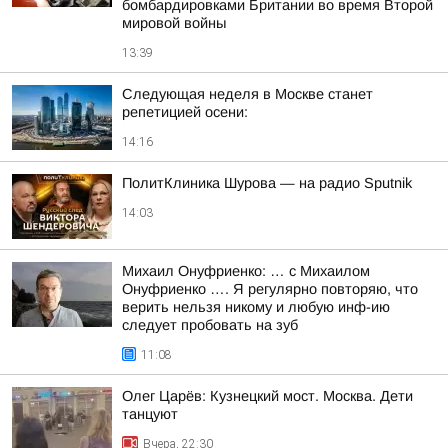
бомбардировками Британии во время Второй
мировой войны
13:39
Следующая неделя в Москве станет
репетицией осени:
14:16
ПолитКлиника Шурова — на радио Sputnik
14:03
Михаил Онуфриенко: … с Михаилом
Онуфриенко …. Я регулярно повторяю, что
верить нельзя никому и любую инф-ию
следует пробовать на зуб
11:08
Олег Царёв: Кузнецкий мост. Москва. Дети
танцуют
Вчера, 22:30