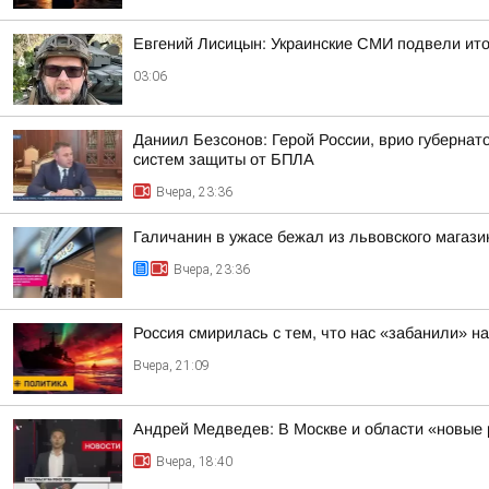
Евгений Лисицын: Украинские СМИ подвели ито
03:06
Даниил Безсонов: Герой России, врио губерна
систем защиты от БПЛА
Вчера, 23:36
Галичанин в ужасе бежал из львовского магази
Вчера, 23:36
Россия смирилась с тем, что нас «забанили» н
Вчера, 21:09
Андрей Медведев: В Москве и области «новые р
Вчера, 18:40