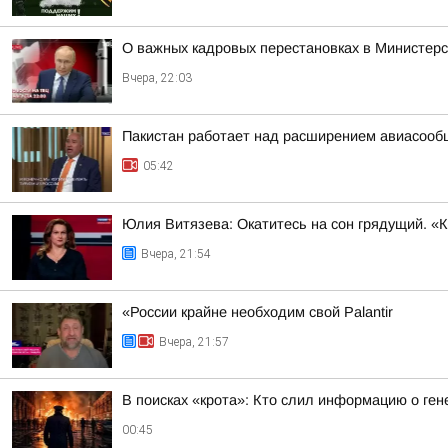
О важных кадровых перестановках в Министер
Вчера, 22:03
Пакистан работает над расширением авиасооб
05:42
Юлия Витязева: Окатитесь на сон грядущий. «
Вчера, 21:54
«России крайне необходим свой Palantir
Вчера, 21:57
В поисках «крота»: Кто слил информацию о ге
00:45