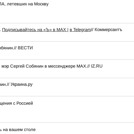
ЛА, летевших на Москву
.
Подписывайтесь на «Ъ» в MAX |
в Telegram
//
Коммерсантъ
бянин.//
ВЕСТИ
 мэр Сергей Собянин в мессенджере MAX.//
IZ.RU
ин.//
Украина.ру
щения с Россией
ть на вашем столе