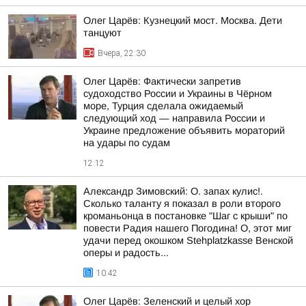
Олег Царёв: Кузнецкий мост. Москва. Дети
танцуют
Вчера, 22:30
Олег Царёв: Фактически запретив
судоходство России и Украины в Чёрном
море, Турция сделала ожидаемый
следующий ход — направила России и
Украине предложение объявить мораторий
на удары по судам
12:12
Александр Зимовский: О. запах кулис!.
Сколько таланту я показал в роли второго
кроманьонца в постановке "Шаг с крыши" по
повести Радия нашего Погодина! О, этот миг
удачи перед окошком Stehplatzkasse Венской
оперы и радость...
10:42
Олег Царёв: Зеленский и целый хор